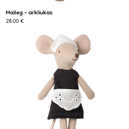
Maileg – arkliukas
28.00
€