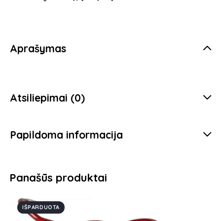
kiekis:
Maileg
-
pelytė
Aprašymas
didžioji
sesutė
Atsiliepimai (0)
Papildoma informacija
Panašūs produktai
IŠPARDUOTA