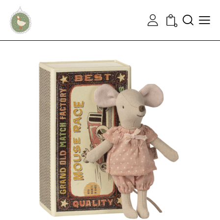
Ieškoti
0