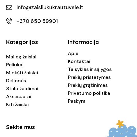
info@zaisliukukrautuvele.lt
+370 650 59901
Kategorijos
Informacija
Apie
Maileg žaislai
Kontaktai
Peliukai
Taisyklės ir sąlygos
Minkšti žaislai
Prekių pristatymas
Dėlionės
Prekių grąžinimas
Stalo žaidimai
Privatumo politika
Aksesuarai
Paskyra
Kiti žaislai
Sekite mus