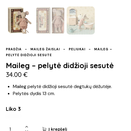
PRADŽIA
MAILEG ŽAISLAI
PELIUKAI
MAILEG –
PELYTĖ DIDŽIOJI SESUTĖ
Maileg – pelytė didžioji sesutė
34.00
€
Maileg pelytė didžioji sesutė degtukų dėžutėje.
Pelytės dydis 13 cm.
Liko 3
produkto
Į krepšelį