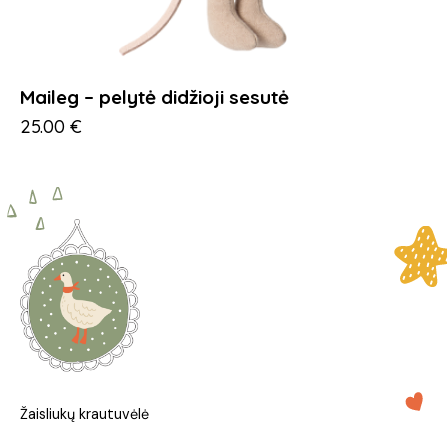
Maileg – pelytė didžioji sesutė
25.00
€
Žaisliukų krautuvėlė