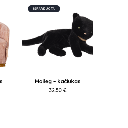
IŠPARDUOTA
s
Maileg – kačiukas
32.50
€