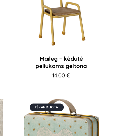
Maileg – kėdutė
peliukams geltona
14.00
€
IŠPARDUOTA