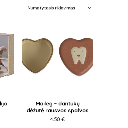
ija
Maileg – dantukų
dėžutė rausvos spalvos
4.50
€