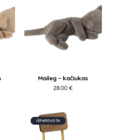
s
Maileg – kačiukas
28.00
€
IŠPARDUOTA