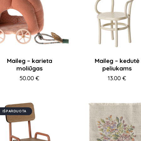
Maileg – karieta
Maileg – kedutė
moliūgas
peliukams
50.00
€
13.00
€
IŠPARDUOTA