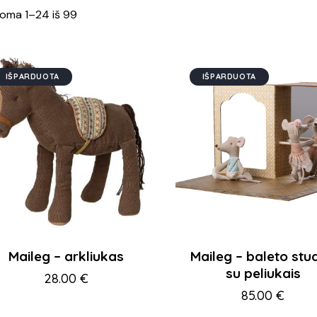
oma 1–24 iš 99
IŠPARDUOTA
IŠPARDUOTA
Maileg – arkliukas
Maileg – baleto stud
su peliukais
28.00
€
85.00
€