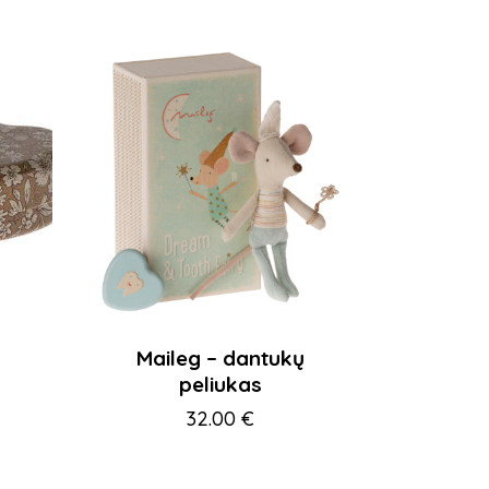
ų
Maileg – dantukų
peliukas
32.00
€