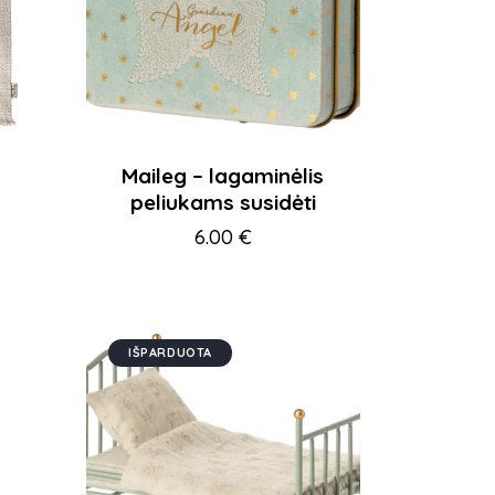
Maileg – lagaminėlis
peliukams susidėti
6.00
€
IŠPARDUOTA