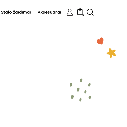
Ieškoti
Stalo žaidimai
Aksesuarai
0