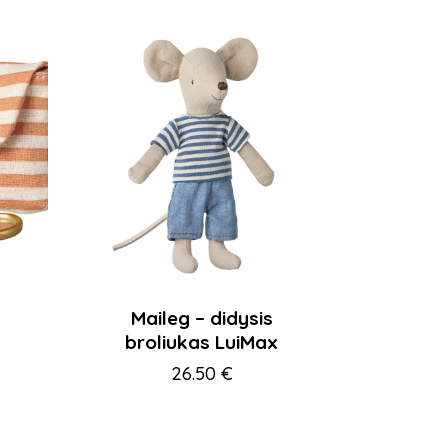
ų
Maileg – didysis
broliukas LuiMax
26.50
€