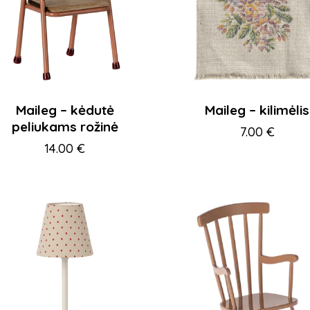
Maileg – kėdutė
Maileg – kilimėlis
peliukams rožinė
7.00
€
14.00
€