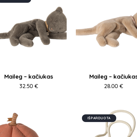
Maileg – kačiukas
Maileg – kačiuka
32.50
€
28.00
€
IŠPARDUOTA