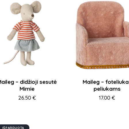
aileg – didžioji sesutė
Maileg – foteliuka
Mimie
peliukams
26.50
€
17.00
€
IŠPARDUOTA