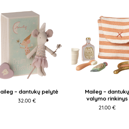
aileg – dantukų pelytė
Maileg – dantuk
valymo rinkinys
32.00
€
21.00
€