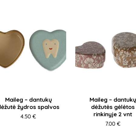
Maileg – dantukų
Maileg – dantuk
dėžutė žydros spalvos
dėžutės gėlėtos
rinkinyje 2 vnt
4.50
€
7.00
€