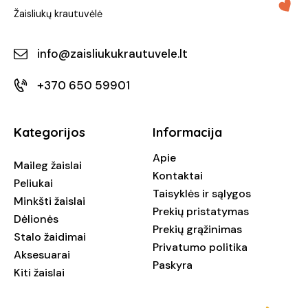
Žaisliukų krautuvėlė
info@zaisliukukrautuvele.lt
+370 650 59901
Kategorijos
Informacija
Apie
Maileg žaislai
Kontaktai
Peliukai
Taisyklės ir sąlygos
Minkšti žaislai
Prekių pristatymas
Dėlionės
Prekių grąžinimas
Stalo žaidimai
Privatumo politika
Aksesuarai
Paskyra
Kiti žaislai