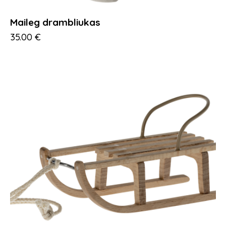
Maileg drambliukas
35.00
€