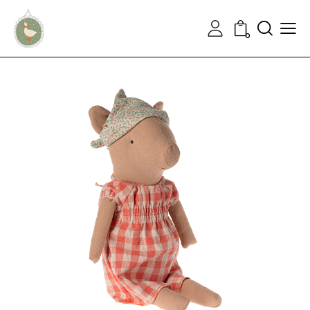
Ieškoti
0