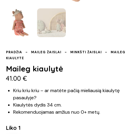
PRADŽIA
MAILEG ŽAISLAI
MINKŠTI ŽAISLAI
MAILEG
KIAULYTĖ
Maileg kiaulytė
41.00
€
Kriu kriu kriu – ar matėte pačią mieliausią kiaulytę
pasaulyje?
Kiaulytės dydis 34 cm.
Rekomenduojamas amžius nuo 0+ metų.
Liko 1