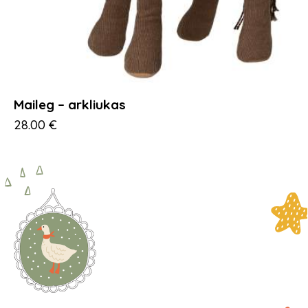
Maileg – arkliukas
28.00
€