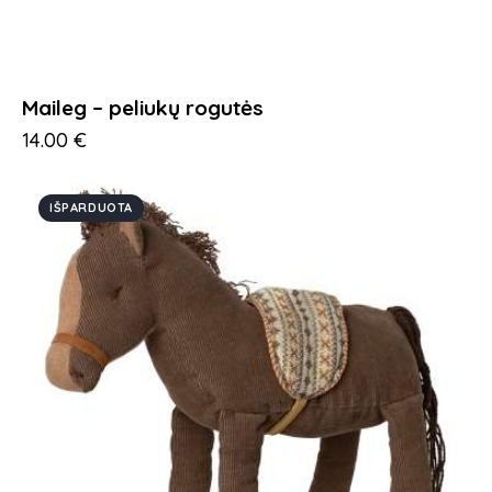
Maileg – peliukų rogutės
14.00
€
IŠPARDUOTA