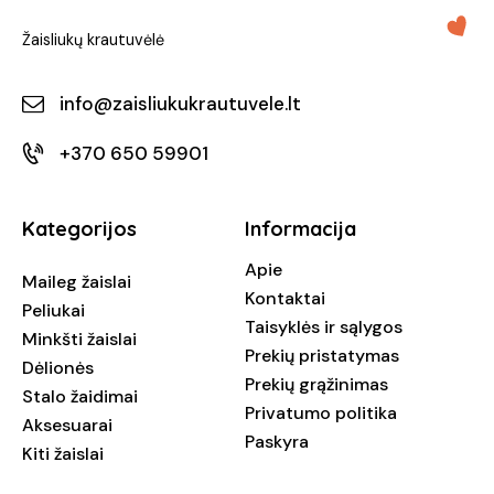
Žaisliukų krautuvėlė
info@zaisliukukrautuvele.lt
+370 650 59901
Kategorijos
Informacija
Apie
Maileg žaislai
Kontaktai
Peliukai
Taisyklės ir sąlygos
Minkšti žaislai
Prekių pristatymas
Dėlionės
Prekių grąžinimas
Stalo žaidimai
Privatumo politika
Aksesuarai
Paskyra
Kiti žaislai