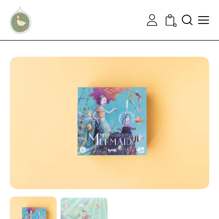
Ieškoti
0