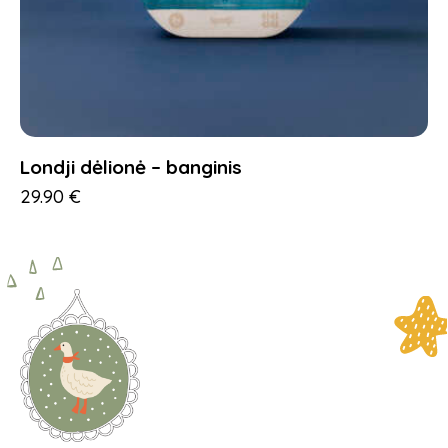
Londji dėlionė – banginis
29.90
€