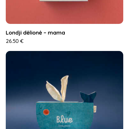
Londji dėlionė – mama
26.50
€