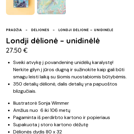
PRADŽIA
DĖLIONĖS
LONDJI DĖLIONĖ – UNIDINĖLĖ
Londji dėlionė – unidinėlė
27.50
€
Sveiki atvykę į povandeninę unidėlių karalystę!
Nerkite gilyn į jūros dugną ir sužinokite kaip gali būti
smagu leisti laiką su šiomis nuostabiomis būtybėmis.
350 detalių dėlionė, dalis detalių yra papuoštos
blizgučiais.
Iliustratorė
Sonja Wimmer
Amžius nuo 6 iki 106 metų
Pagaminta iš perdirbto kartono ir popieriaus
Supakuota į storo kartono dėžutę
Dėlionės dydis
80 x 32